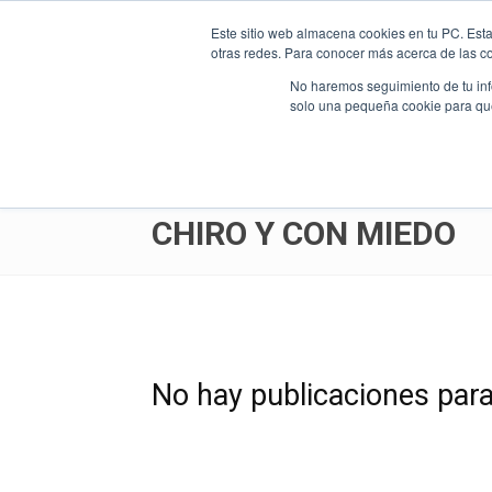
Parque Empresarial Colon, Guayaquil
info@bizwellconsulting.com
Este sitio web almacena cookies en tu PC. Esta
otras redes. Para conocer más acerca de las coo
No haremos seguimiento de tu info
Bizwell
solo una pequeña cookie para que 
Pagina Principal
Inicio
Chiro y con miedo
CHIRO Y CON MIEDO
Consulting
No hay publicaciones par