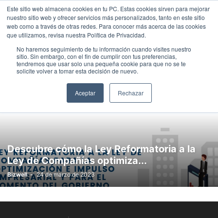
Este sitio web almacena cookies en tu PC. Estas cookies sirven para mejorar
nuestro sitio web y ofrecer servicios más personalizados, tanto en este sitio
web como a través de otras redes. Para conocer más acerca de las cookies
que utilizamos, revisa nuestra Política de Privacidad.
Home
Gobierno Corporativo
No haremos seguimiento de tu información cuando visites nuestro
sitio. Sin embargo, con el fin de cumplir con tus preferencias,
GOBIERNO CORPORATIVO
tendremos que usar solo una pequeña cookie para que no se te
solicite volver a tomar esta decisión de nuevo.
CALENDARIO BIZWELL
CHIRO Y CON MIEDO
Aceptar
Rechazar
CONSULTORÍA EMPRESARIAL
EVENTOS WEBINAR BIZWELL
GOBIERNO CORPORATIVO
LEYES Y REGULACIONES
SERVICIOS BIZWELL
ULTIMAS NOTICIAS
Descubre cómo la Ley Reformatoria a la
Ley de Compañías optimiza...
Bizwell
-
24 de marzo de 2023